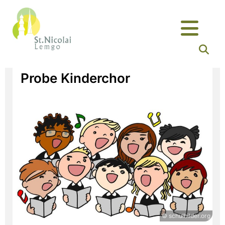
Probe Kinderchor
© schulbilder.org