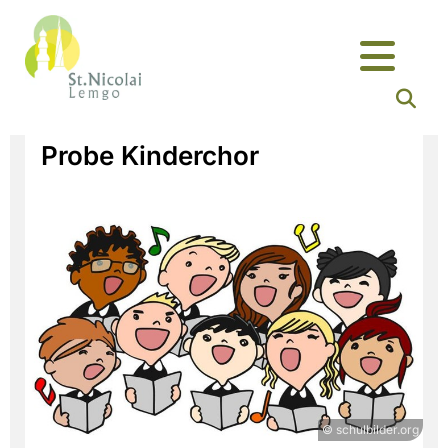
Probe Kinderchor
© schulbilder.org