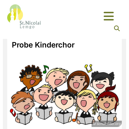
Probe Kinderchor
© schulbilder.org