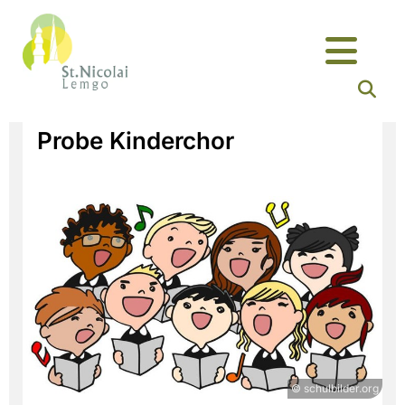
Probe Kinderchor
© schulbilder.org