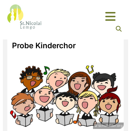
Probe Kinderchor
© schulbilder.org