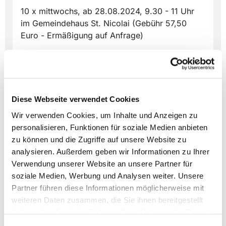
10 x mittwochs, ab 28.08.2024, 9.30 - 11 Uhr
im Gemeindehaus St. Nicolai (Gebühr 57,50
Euro - Ermäßigung auf Anfrage)
Anmeldung und weitere Infos
www.ev-
familienbildung-lippe.de
Diese Webseite verwendet Cookies
Wir verwenden Cookies, um Inhalte und Anzeigen zu
personalisieren, Funktionen für soziale Medien anbieten
zu können und die Zugriffe auf unsere Website zu
Dies könnte Sie auch
analysieren. Außerdem geben wir Informationen zu Ihrer
interessieren
Verwendung unserer Website an unsere Partner für
soziale Medien, Werbung und Analysen weiter. Unsere
Partner führen diese Informationen möglicherweise mit
weiteren Daten zusammen, die Sie ihnen bereitgestellt
haben oder die sie im Rahmen Ihrer Nutzung der Dienste
gesammelt haben.