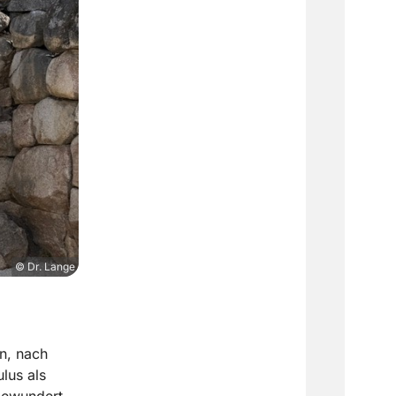
© Dr. Lange
en, nach
lus als
 bewundert