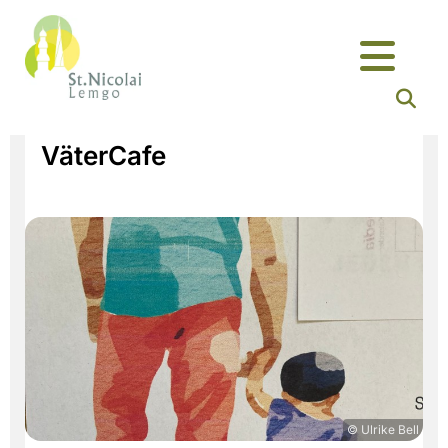
VäterCafe
© Ulrike Bell