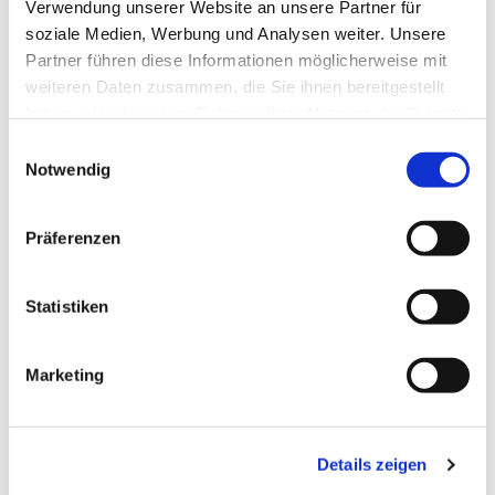
Verwendung unserer Website an unsere Partner für
soziale Medien, Werbung und Analysen weiter. Unsere
Partner führen diese Informationen möglicherweise mit
weiteren Daten zusammen, die Sie ihnen bereitgestellt
Dies könnte Sie auch
haben oder die sie im Rahmen Ihrer Nutzung der Dienste
interessieren
gesammelt haben.
Einwilligungsauswahl
Notwendig
Präferenzen
Statistiken
Marketing
Details zeigen