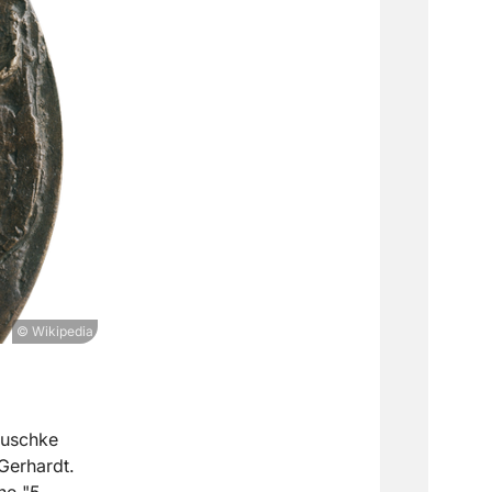
© Wikipedia
ruschke
Gerhardt.
he "5