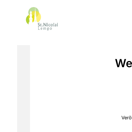
Wei
Verö