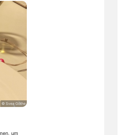
© Svea Göthe
mmen, um