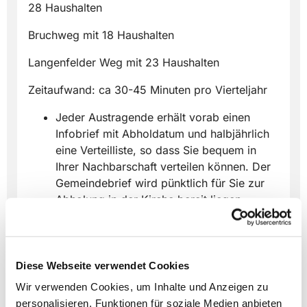
28 Haushalten
Bruchweg mit 18 Haushalten
Langenfelder Weg mit 23 Haushalten
Zeitaufwand: ca 30-45 Minuten pro Vierteljahr
Jeder Austragende erhält vorab einen
Infobrief mit Abholdatum und halbjährlich
eine Verteilliste, so dass Sie bequem in
Ihrer Nachbarschaft verteilen können. Der
Gemeindebrief wird pünktlich für Sie zur
Abholung in der Kirche bereit liegen.
Nutzen Sie einen Spaziergang für eine gute
und ehrenamtliche Tätigkeit - wir danken
es Ihnen von Herzen.
Bei Interesse wenden Sie sich bitte gerne
Diese Webseite verwendet Cookies
an das Gemeindebüro per Mail
Wir verwenden Cookies, um Inhalte und Anzeigen zu
info@nicolai-lemgo.de oder unter Tel.
personalisieren, Funktionen für soziale Medien anbieten