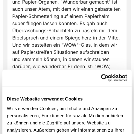
und Papier-Organen. "Wunderbar gemacht" ist
auch unser Atem, mit dem wir einen gebastelten
Papier-Schmetterling auf einem Papierhalm
super fliegen lassen konnten. Es gab auch
Überraschungs-Schachteln zu basteln mit dem
Bibelspruch und einem Spiegelherz in der Mitte.
Und wir bastelten ein "WOW"-Glas, in dem wir
auf Papierstreifen Situationen aufschreiben
und sammeln können, in denen wir staunen
darüber, wie wunderbar Er denn ist: "WOW,
Gott, du hast meinen schlimmen Finger wieder
heile gemacht / hast die Bäume so toll gemacht
/ hast mir Liebe geschenkt durch einen lieben
Menschen als ich das nötig brauchte, danke!"
Diese Webseite verwendet Cookies
Die nächste Bastelkirche ist Ende September
Wir verwenden Cookies, um Inhalte und Anzeigen zu
zum Thema Erntedank. :)
personalisieren, Funktionen für soziale Medien anbieten
zu können und die Zugriffe auf unsere Website zu
analysieren. Außerdem geben wir Informationen zu Ihrer