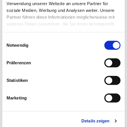
Verwendung unserer Website an unsere Partner für
soziale Medien, Werbung und Analysen weiter. Unsere
Partner führen diese Informationen möglicherweise mit
Dies könnte Sie auch
weiteren Daten zusammen, die Sie ihnen bereitgestellt
interessieren
haben oder die sie im Rahmen Ihrer Nutzung der Dienste
gesammelt haben.
Einwilligungsauswahl
Notwendig
Präferenzen
Statistiken
Marketing
Details zeigen